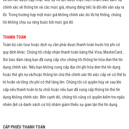
chính xác về thông tin và các mức giá, nhưng đáng tiếc là đôi khi vẫn xảy ra
lỗi. Trong trường hợp một mức giá không chính xác do lỗi hệ thống, chúng
tôi không chịu sự ràng buộc bởi mức giá đó.
THANH TOÁN
Toàn bộ các tour hoặc dịch vụ cần phải được thanh toán trước trừ phi có
quy định khác. Chúng tôi chấp nhận thanh toán bằng thẻ Visa, MasterCard….
Xin bảo đảm rằng bạn đã cung cấp cho chúng tôi thông tin hóa đơn thẻ tín
dụng chính xác. Nếu bạn không cung cấp địa chỉ ghi hóa đơn thẻ tín dụng
hoặc thẻ ghi nợ và/hoặc thông tin chủ thẻ chính xác thì việc cấp vé có thể bị
trì hoãn và tổng chi phí có thể tăng lên. Chúng tôi có quyền hủy vé sau khi
cấp nếu thanh toán bị từ chối hoặc nếu bạn đã cung cấp thông tin thẻ tín
dụng không chính xác. Bên cạnh đó, chúng tôi cũng có quyền kiểm tra ngẫu
nhiên (kể cả danh sách cử tri) nhằm giảm thiểu sự gian lận thẻ tín dụng.
CẤP PHIẾU THANH TOÁN