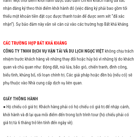
hành. Một thời điểm khởi hành được bảo đảm chỉ khi khách hàng đã xác
nhận đăng ký theo thời điểm khởi hành đó (việc đăng ký phải bao gồm tối
thiểu một khoản tiền đặt cọc được thanh toán để được xem xét “đã xác
nhận”). Sự bảo đảm này vẫn sẽ căn cứ vào các trường hợp Bất khả kháng.
CÁC TRƯỜNG HỢP BẤT KHẢ KHÁNG
CÔNG TY TNHH DỊCH VỤ VẬN TẢI VÀ DU LỊCH NGỌC VIỆT
không chịu trách
nhiệm trước khách hàng về những thay đổi hoặc hủy bỏ vì những lý do khách
quan và chủ quan như: Động đất, núi lửa, bão gió, chiến tranh, đình công,
biểu tình, khủng bố, rối loạn chính trị..Các giải pháp hoặc đền bù (nếu có) sẽ
phụ thuộc vào Nhà cung cấp dịch vụ liên quan.
GIẤY THÔNG HÀNH
● Hộ chiếu có giá trị: Khách hàng phải có hộ chiếu có giá trị để nhập cảnh,
khởi hành và đi lại qua mỗi điểm đến trong lịch trình tour (hộ chiếu phải có
giá trị từ 6 tháng trở lên tính đến ngày về).