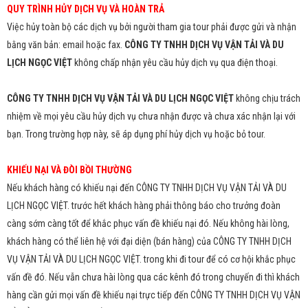
QUY TRÌNH HỦY DỊCH VỤ VÀ HOÀN TRẢ
Việc hủy toàn bộ các dịch vụ bởi người tham gia tour phải được gửi và nhận
bằng văn bản: email hoặc fax.
CÔNG TY TNHH DỊCH VỤ VẬN TẢI VÀ DU
LỊCH NGỌC VIỆT
không chấp nhận yêu cầu hủy dịch vụ qua điện thoại.
CÔNG TY TNHH DỊCH VỤ VẬN TẢI VÀ DU LỊCH NGỌC VIỆT
không chịu trách
nhiệm về mọi yêu cầu hủy dịch vụ chưa nhận được và chưa xác nhận lại với
bạn. Trong trường hợp này, sẽ áp dụng phí hủy dịch vụ hoặc bỏ tour.
KHIẾU NẠI VÀ ĐÒI BỒI THƯỜNG
Nếu khách hàng có khiếu nại đến CÔNG TY TNHH DỊCH VỤ VẬN TẢI VÀ DU
LỊCH NGỌC VIỆT. trước hết khách hàng phải thông báo cho trưởng đoàn
càng sớm càng tốt để khắc phục vấn đề khiếu nại đó. Nếu không hài lòng,
khách hàng có thể liên hệ với đại diện (bán hàng) của CÔNG TY TNHH DỊCH
VỤ VẬN TẢI VÀ DU LỊCH NGỌC VIỆT. trong khi đi tour để có cơ hội khắc phục
vấn đề đó. Nếu vẫn chưa hài lòng qua các kênh đó trong chuyến đi thì khách
hàng cần gửi mọi vấn đề khiếu nại trực tiếp đến CÔNG TY TNHH DỊCH VỤ VẬN