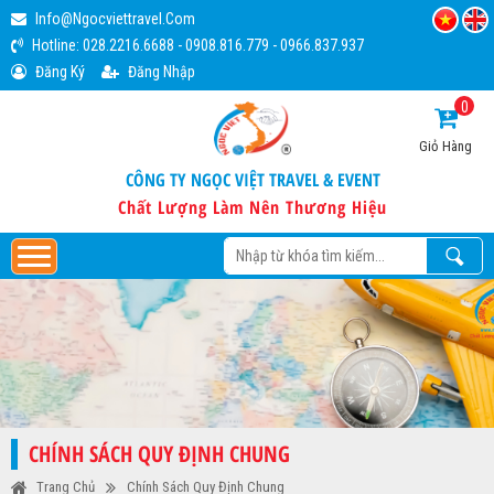
Info@ngocviettravel.com
Hotline:
028.2216.6688
-
0908.816.779
-
0966.837.937
Đăng Ký
Đăng Nhập
0
Giỏ Hàng
CÔNG TY NGỌC VIỆT TRAVEL & EVENT
Chất Lượng Làm Nên Thương Hiệu
CHÍNH SÁCH QUY ĐỊNH CHUNG
Trang Chủ
Chính Sách Quy Định Chung