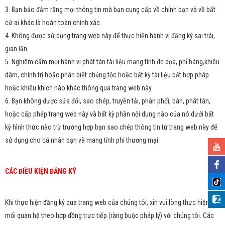
3. Bạn bảo đảm rằng mọi thông tin mà bạn cung cấp về chính bạn và về bất
cứ ai khác là hoàn toàn chính xác.
4. Không được sử dụng trang web này để thực hiện hành vi đăng ký sai trái,
gian lận.
5. Nghiêm cấm mọi hành vi phát tán tài liệu mang tính đe dọa, phỉ báng,khiêu
dâm, chính trị hoặc phân biệt chủng tộc hoặc bất kỳ tài liệu bất hợp pháp
hoặc khiêu khích nào khác thông qua trang web này.
6. Bạn không được sửa đổi, sao chép, truyền tải, phân phối, bán, phát tán,
hoặc cấp phép trang web này và bất kỳ phần nội dung nào của nó dưới bất
kỳ hình thức nào trừ trường hợp bạn sao chép thông tin từ trang web này để
sử dụng cho cá nhân bạn và mang tính phi thương mại.
CÁC ĐIỀU KIỆN ĐĂNG KÝ
Khi thực hiện đăng ký qua trang web của chúng tôi, xin vui lòng thực hiện
mối quan hệ theo hợp đồng trực tiếp (ràng buộc pháp lý) với chúng tôi. Các