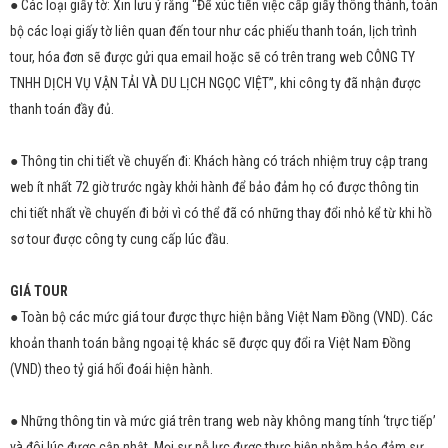
● Các loại giấy tờ: Xin lưu ý rằng “Để xúc tiến việc cấp giấy thông thành, toàn
bộ các loại giấy tờ liên quan đến tour như các phiếu thanh toán, lịch trình
tour, hóa đơn sẽ được gửi qua email hoặc sẽ có trên trang web CÔNG TY
TNHH DỊCH VỤ VẬN TẢI VÀ DU LỊCH NGỌC VIỆT”, khi công ty đã nhận được
thanh toán đầy đủ.
● Thông tin chi tiết về chuyến đi: Khách hàng có trách nhiệm truy cập trang
web ít nhất 72 giờ trước ngày khởi hành để bảo đảm họ có được thông tin
chi tiết nhất về chuyến đi bởi vì có thể đã có những thay đổi nhỏ kể từ khi hồ
sơ tour được công ty cung cấp lúc đầu.
GIÁ TOUR
● Toàn bộ các mức giá tour được thực hiện bằng Việt Nam Đồng (VND). Các
khoản thanh toán bằng ngoại tệ khác sẽ được quy đổi ra Việt Nam Đồng
(VND) theo tỷ giá hối đoái hiện hành.
● Những thông tin và mức giá trên trang web này không mang tính ‘trực tiếp’
và đôi lúc được cập nhật. Mọi sự nỗ lực được thực hiện nhằm bảo đảm sự