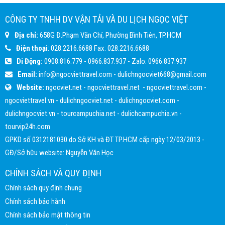
CÔNG TY TNHH DV VẬN TẢI VÀ DU LỊCH NGỌC VIỆT
Địa chỉ:
658G Đ.Phạm Văn Chí, Phường Bình Tiên, TP.HCM
Điện thoại
:
028.2216.6688
Fax:
028.2216.6688
Di Động:
0908.816.779
-
0966.837.937
- Zalo:
0966.837.937
Email:
info@ngocviettravel.com
-
dulichngocviet668@gmail.com
Website:
ngocviet.net
-
ngocviettravel.net
-
ngocviettravel.com
-
ngocviettravel.vn
-
dulichngocviet.net
-
dulichngocviet.com
-
dulichngocviet.vn
-
tourcampuchia.net
-
dulichcampuchia.vn
-
tourvip24h.com
GPKD số 0312181030 do Sở KH và ĐT TP.HCM cấp ngày 12/03/2013 -
GĐ/Sở hữu website: Nguyễn Văn Học
CHÍNH SÁCH VÀ QUY ĐỊNH
Chính sách quy định chung
Chính sách bảo hành
Chính sách bảo mật thông tin