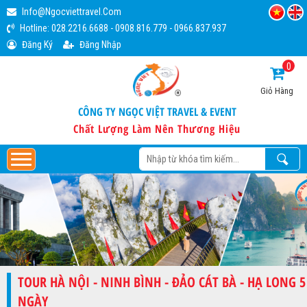
Info@ngocviettravel.com
Hotline:
028.2216.6688
-
0908.816.779
-
0966.837.937
Đăng Ký
Đăng Nhập
0
Giỏ Hàng
CÔNG TY NGỌC VIỆT TRAVEL & EVENT
Chất Lượng Làm Nên Thương Hiệu
TOUR HÀ NỘI - NINH BÌNH - ĐẢO CÁT BÀ - HẠ LONG 5
NGÀY