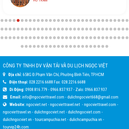
HỒ TRÀM
CÔNG TY TNHH DV VẬN TẢI VÀ DU LỊCH NGỌC VIỆT
Địa chỉ:
658G Đ.Phạm Văn Chí, Phường Bình Tiên, TP.HCM
Điện thoại
:
028.2216.6688
Fax:
028.2216.6688
Di Động:
0908.816.779
-
0966.837.937
- Zalo:
0966.837.937
Email:
info@ngocviettravel.com
-
dulichngocviet668@gmail.com
Website:
ngocviet.net
-
ngocviettravel.net
-
ngocviettravel.com
-
ngocviettravel.vn
-
dulichngocviet.net
-
dulichngocviet.com
-
dulichngocviet.vn
-
tourcampuchia.net
-
dulichcampuchia.vn
-
tourvip24h.com