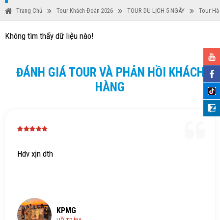
Trang Chủ
Tour Khách Đoàn 2026
TOUR DU LỊCH 5 NGÀY
Tour Hà 
Không tìm thấy dữ liệu nào!
ĐÁNH GIÁ TOUR VÀ PHẢN HỒI KHÁCH
HÀNG
Hdv xịn dth
KPMG