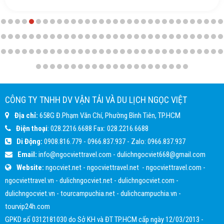
CÔNG TY TNHH DV VẬN TẢI VÀ DU LỊCH NGỌC VIỆT
Địa chỉ:
658G Đ.Phạm Văn Chí, Phường Bình Tiên, TP.HCM
Điện thoại
:
028.2216.6688
Fax:
028.2216.6688
Di Động:
0908.816.779
-
0966.837.937
- Zalo:
0966.837.937
Email:
info@ngocviettravel.com
-
dulichngocviet668@gmail.com
Website:
ngocviet.net
-
ngocviettravel.net
-
ngocviettravel.com
-
ngocviettravel.vn
-
dulichngocviet.net
-
dulichngocviet.com
-
dulichngocviet.vn
-
tourcampuchia.net
-
dulichcampuchia.vn
-
tourvip24h.com
GPKD số 0312181030 do Sở KH và ĐT TP.HCM cấp ngày 12/03/2013 -