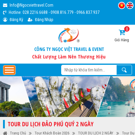
Info@ngocviettravel.com
Hotline:
028.2216.6688
-
0908.816.779
-
0966.837.937
Đăng Ký
Đăng Nhập
0
Giỏ Hàng
CÔNG TY NGỌC VIỆT TRAVEL & EVENT
Chất Lượng Làm Nên Thương Hiệu
TOUR DU LỊCH ĐẢO PHÚ QUÝ 2 NGÀY
Trang Chủ
Tour Khách Đoàn 2026
TOUR DU LỊCH 2 NGÀY
Tour Du