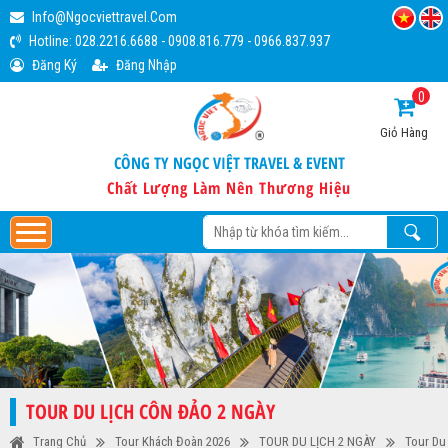
Info@ngocviettravel.com
Hotline:
028.2216.6688
-
0908.816.779
-
0966.837.937
Đăng Ký
Đăng Nhập
0
Giỏ Hàng
CÔNG TY NGỌC VIỆT TRAVEL & EVENT
Chất Lượng Làm Nên Thương Hiệu
TOUR DU LỊCH CÔN ĐẢO 2 NGÀY
Trang Chủ
Tour Khách Đoàn 2026
TOUR DU LỊCH 2 NGÀY
Tour Du