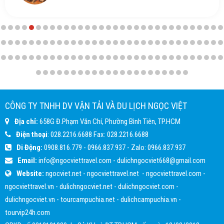
CÔNG TY TNHH DV VẬN TẢI VÀ DU LỊCH NGỌC VIỆT
Địa chỉ:
658G Đ.Phạm Văn Chí, Phường Bình Tiên, TP.HCM
Điện thoại
:
028.2216.6688
Fax:
028.2216.6688
Di Động:
0908.816.779
-
0966.837.937
- Zalo:
0966.837.937
Email:
info@ngocviettravel.com
-
dulichngocviet668@gmail.com
Website:
ngocviet.net
-
ngocviettravel.net
-
ngocviettravel.com
-
ngocviettravel.vn
-
dulichngocviet.net
-
dulichngocviet.com
-
dulichngocviet.vn
-
tourcampuchia.net
-
dulichcampuchia.vn
-
tourvip24h.com