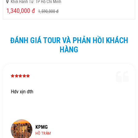
Khởi Hành Từ: TP Hồ Chí Minh
1,340,000
đ
1,590,000
đ
ĐÁNH GIÁ TOUR VÀ PHẢN HỒI KHÁCH
HÀNG
Hdv xịn dth
KPMG
HỒ TRÀM