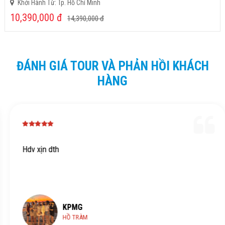
Khởi Hành Từ: Tp. Hồ Chí Minh
10,390,000
đ
14,390,000
đ
ĐÁNH GIÁ TOUR VÀ PHẢN HỒI KHÁCH
HÀNG
Hdv xịn dth
KPMG
HỒ TRÀM