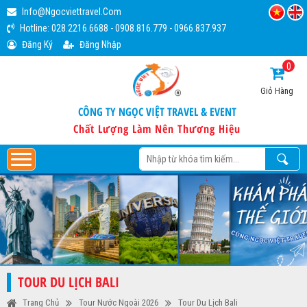
Info@ngocviettravel.com
Hotline:
028.2216.6688
-
0908.816.779
-
0966.837.937
Đăng Ký
Đăng Nhập
0
Giỏ Hàng
CÔNG TY NGỌC VIỆT TRAVEL & EVENT
Chất Lượng Làm Nên Thương Hiệu
TOUR DU LỊCH BALI
Trang Chủ
Tour Nước Ngoài 2026
Tour Du Lịch Bali