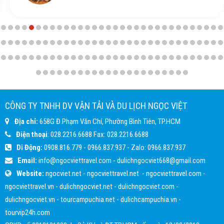
CÔNG TY TNHH DV VẬN TẢI VÀ DU LỊCH NGỌC VIỆT
Địa chỉ:
658G Đ.Phạm Văn Chí, Phường Bình Tiên, TP.HCM
Điện thoại
:
028.2216.6688
Fax:
028.2216.6688
Di Động:
0908.816.779
-
0966.837.937
- Zalo:
0966.837.937
Email:
info@ngocviettravel.com
-
dulichngocviet668@gmail.com
Website:
ngocviet.net
-
ngocviettravel.net
-
ngocviettravel.com
-
ngocviettravel.vn
-
dulichngocviet.net
-
dulichngocviet.com
-
dulichngocviet.vn
-
tourcampuchia.net
-
dulichcampuchia.vn
-
tourvip24h.com