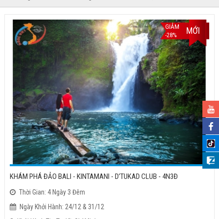
GIẢM
MỚI
-28%
KHÁM PHÁ ĐẢO BALI - KINTAMANI - D’TUKAD CLUB - 4N3Đ
Thời Gian: 4 Ngày 3 Đêm
Ngày Khởi Hành: 24/12 & 31/12